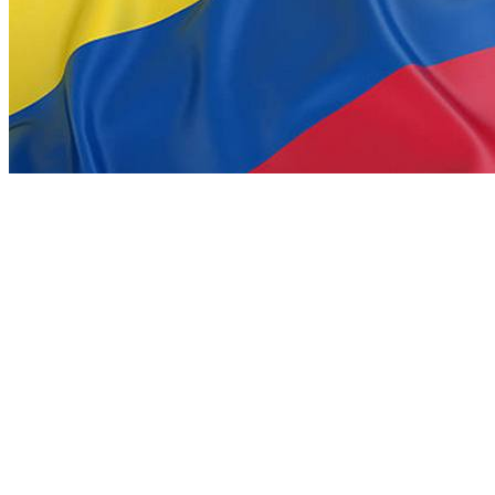
Sede Colombia
Contacto Colombia
rodrigobarriga@allpcsoft.com
Movil: + 57 301
Envíanos un WhastApp